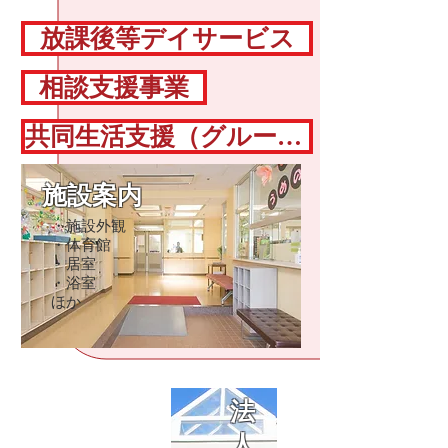
放課後等デイサービス
相談支援事業
共同生活支援（グループホーム）
施設案内
・施設外観
・体育館
・居室
・浴室
​ほか
​法
人