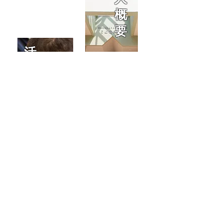
概
要
活
動
内
容
お
ア
問
ク
い
セ
合
ス
せ