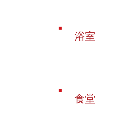
浴室
​食堂