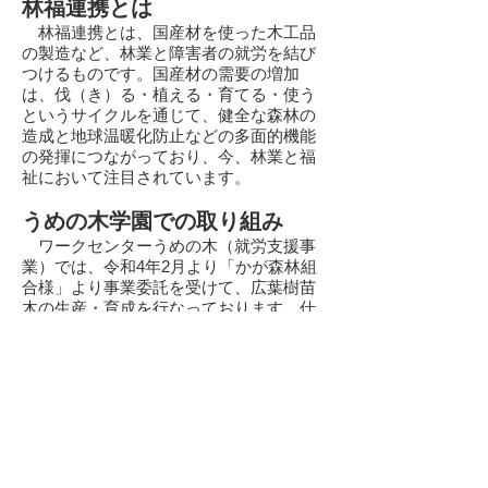
林福連携とは
林福連携とは、国産材を使った木工品
の製造など、林業と障害者の就労を結び
つけるものです。国産材の需要の増加
は、伐（き）る・植える・育てる・使う
というサイクルを通じて、健全な森林の
造成と地球温暖化防止などの多面的機能
の発揮につながっており、今、林業と
福
祉において注目されています。
うめの木学園での取り組み
ワークセンターうめの木（就労支援事
業）では、令和4年2月より「かが森林組
合様」より事業委託を受けて、広葉樹苗
木の生産・育成を行なっております。仕
事内容は、コンテナ（苗木を育てる容
器）に土を詰めて種を入れ、水やり等の
管理をワークセンターうめの木のご利用
者と共に協力しながら行なうものです。
約16,000本もの生産・管理は大変です
が、みなさん一生懸命頑張って仕事に励
んでいます。