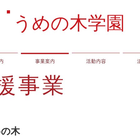
うめの木学園
内
事業案内
活動内容
援事業
めの木